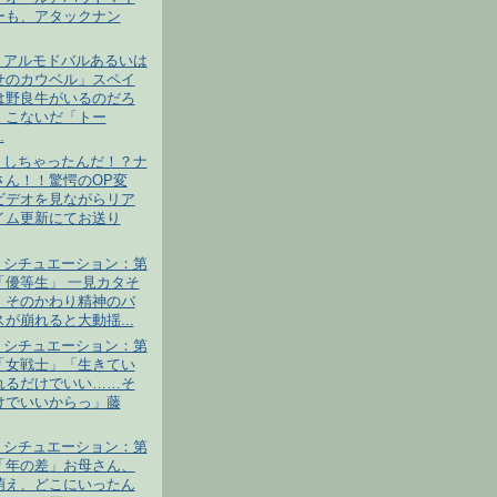
ーも、アタックナン
・アルモドバルあるいは
せのカウベル」スペイ
は野良牛がいるのだろ
。こないだ「トー
.
うしちゃったんだ！？ナ
さん！！驚愕のOP変
ビデオを見ながらリア
イム更新にてお送り
！シチュエーション：第
「優等生」 一見カタそ
、そのかわり精神のバ
が崩れると大動揺...
！シチュエーション：第
「女戦士」「生きてい
れるだけでいい……そ
けでいいからっ」藤
！シチュエーション：第
「年の差」お母さん、
萌え、どこにいったん