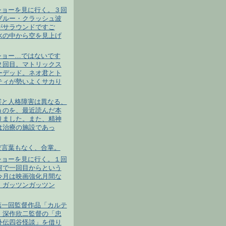
ショーを見に行く。３回
ブルー・クラッシュ波
がサラウンドですご
水の中から空を見上げ
ショー…ではないです
２回目。マトリックス
ーデッド。ネオ君とト
ティが勢いよくサカり
害と人格障害は異なる、
うのを、最近読んだ本
りました。また、精神
は治療の施設であっ
だ言葉もなく、合掌。
ショーを見に行く。１回
何で一回目からという
今月は映画強化月間な
、ガッツンガッツン
第一回監督作品「カルテ
」深作欣二監督の「忠
外伝四谷怪談」を借り