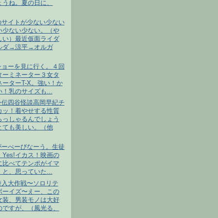
ょうね。夏の日に、
のサイトが少ない少ない
い少ない少ない。（や
しい）最近仮面ライダ
ルダ→涼平→オルガ
ショーを見に行く。４回
ターミネーター３女タ
ネーターT-X。強い！か
！乳のサイズも...
外伝四谷怪談高岡早紀チ
カッ！着やせする性質
らっしゃるんでしょう
とても美しい。（他
がーべーびなーう。生徒
Yes!イカス！映画の
に比べてテンポがイマ
と、思っていた...
潜入大作戦〜ソロリテ
ボーイズ〜えー、この
女装、男装モノは大好
のですが、（風光る、