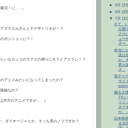
►
9月
(23
れ復活！に……。
►
8月
(22
▼
7月
(31
さて、
にアズラエルさんとヤク中トリオが！？
公開
クス
様のポジションに？！
ュー
子〜..
本当に
送は
みたいなカッコのラクスの周りにキラとアスラン！？
か。
君お
ざ...
茄子〜
方のアニメみたいになってしまったの？
サイト：
summ
ム路線なの？
踊る大
TV
Dは夕方のアニメですが……）
リミ
きで
が、..
日本映
か、ダイオージャとか、そっち系のノリですか？
る大