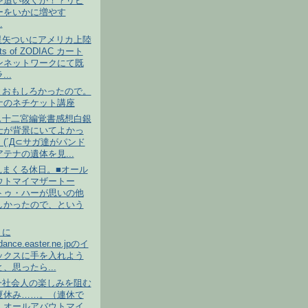
を追い抜くか！？リピ
ーをいかに増やす
.
星矢ついにアメリカ上陸
hts of ZODIAC カート
ンネットワークにて既
..
とおもしろかったので。
ナのネチケット講座
ス十二宮編覚書感想白銀
士が背景にいてよかっ
(´Д⊂サガ達がパンド
テナの遺体を見...
見まくる休日。■オール
ウトマイマザートー
トゥ・ハーが思いの他
しかったので、という
りに
dance.easter.ne.jpのイ
ックスに手を入れよう
、思ったら...
一社会人の楽しみを阻む
夏休み……。（連休で
）オールアバウトマイ