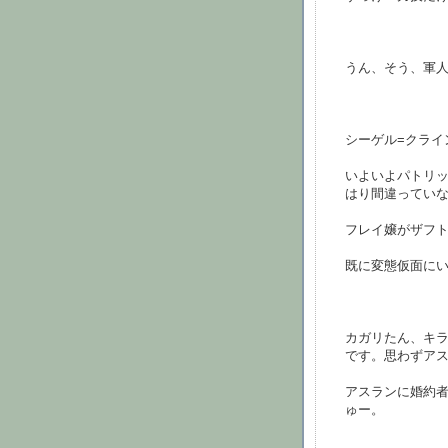
うん、そう、軍
シーゲル=クライ
いよいよパトリッ
はり間違ってい
フレイ嬢がザフ
既に変態仮面に
カガリたん、キ
です。思わずア
アスランに婚約
ゅー。