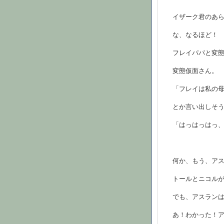
イザーク君のあ
な、なるほど！
フレイパパと変
変態仮面さん。
「フレイは私の
とか言い出しそ
「はっはっはっ
何か、もう、ア
トールとニコル
でも、アスラン
あ！わかった！