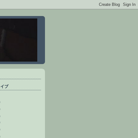
カイブ
)
)
)
)
)
)