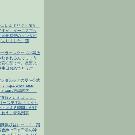
)
)
)
いよいよキリクと魔女、
ですが。イーエスブッ
に高畑監督のインタビ
がありました。茄
.
セーラースターズの再放
放映されるんでしょう
大変心配です。星野光
誕生日おめでとうご
アンダルシアの夏〜公式
http://www.nasu-
er.com/宮崎駿的、...
捜査線といえば……。
シリーズ第７話「タイム
ットは４８時間」が好
すねえ。青島刑事
.
画興業収益レース？！踊
捜査線は千と千尋の神