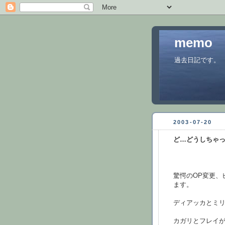
memo
過去日記です。
2003-07-20
ど…どうしちゃ
驚愕のOP変更、
ます。
ディアッカとミ
カガリとフレイ