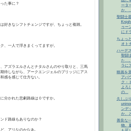
隠し
かった事に？
ータ
か、..
聖闘士
Knig
ては好きなシフトチェンジですが、ちょっと複雑。
ゥー
にドラ.
ちょっ
オト
ーク、一人で浮きまくってますが。
ハーデ
聖闘
た…。
ラにア
は、アズラエルさんとナタルさんのやり取りと、三馬
に期待しながら、アークエンジェルのブリッジにアス
映画を
違和感を感じて仕方ない。
アバ
ク・
よろ
の...
方に分かれた悲劇路線は０ですか。
久しぶ
unino
ンデ
か、と
エンド路線もありなのか？
善良な
物。
けど、アリなのかなあ。
も可