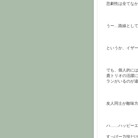
悲劇性は全てな
うー…路線とし
というか、イザ
でも、個人的に
鹿トリオの活躍
ランがいるのが
友人同士が敵味
ハ……ハッピー
すっげー力技だ