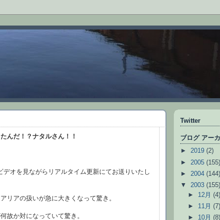
Twitter
ったんだ！？ナタルさん！！
ブログ アー
►
2019
(2)
►
2005
(155
ビデオを見ながらリアルタイム更新にてお送りいたし
►
2004
(144
▼
2003
(155
►
12月
(4
リアリアの扱いが急に大きくなって驚き。
►
11月
(7
が何故か対になっていて驚き。
►
10月
(8