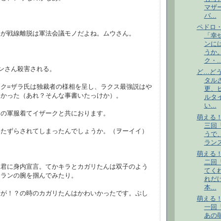
マザ
バ...
ペドロ
人が戦線離脱は軍法会議モノだよね。ムウさん。
「幸
ンに
うか
ク・..
ンさん殺害される。
ど…ど
タル
ク=ザラ氏は独裁者の様相を呈し、ラクス最強説はや
更、
なかった（あれ？そんな事書いたっけか）。
ルタ
い...
トの軍服着てイザークと共におります。
萌える
三回
いたずらされてしまったんでしょうか。（ヲーイイ）
うで
ランス
萌える
二回
ラ君に身内宣言。てかキラとカガリたんは双子のよう
てく
スランの腕を掴んでみたり。
れだ
本...
者が！？の時のカガリたんはかわいかったです。ぷし
萌える
一回
あの