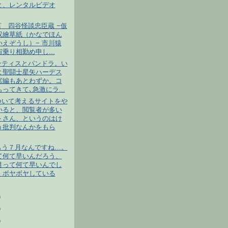
と、レンタルビデオ
 四谷怪談忠臣蔵 −仮
双繪草紙（かなでほん
いえぞうし）− 市川猿
乗り相勤め申し...
ンティスとパンドラ。い
よ聖闘士星矢ハーデス
宮編もあとわずか。コ
ってきて､急激にラ...
ついて考えるサイトをや
いると、閲覧者が多い
トさん、というのはけ
う批判なんかをもら
もう７月なんですね…。
て何て早いんだろう、
月って何て早いんでし
。ボヤボヤしている
)
)
)