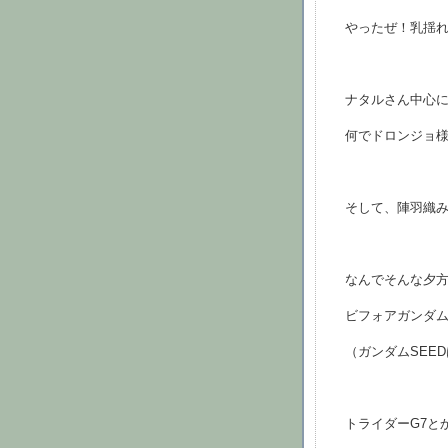
やったぜ！乳揺
ナタルさん中心
何でドロンジョ
そして、陣羽織
なんでそんな夕
ビフォアガンダ
（ガンダムSEE
トライダーG7と