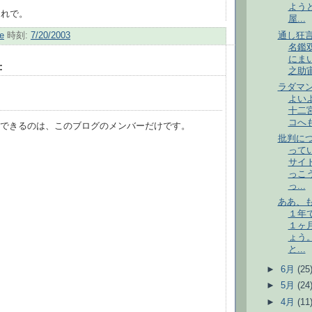
よう
それで。
屋...
通し狂言
e
時刻:
7/20/2003
名鑑
にま
:
之助宙
ラダマ
よい
十二
コへも
稿できるのは、このブログのメンバーだけです。
批判に
って
サイ
っこ
っ...
ああ、
１年
１ヶ
ょう
と...
►
6月
(25
►
5月
(24
►
4月
(11