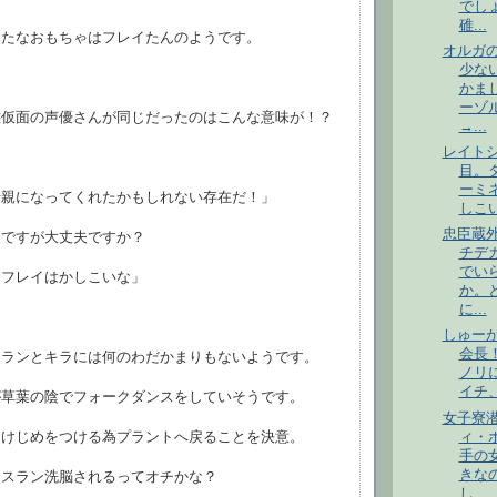
でし
碓...
らたなおもちゃはフレイたんのようです。
オルガ
少な
かま
ーゾ
態仮面の声優さんが同じだったのはこんな意味が！？
→...
レイト
目。
ーミ
母親になってくれたかもしれない存在だ！」
しこい
忠臣蔵
うですが大丈夫ですか？
チデ
でい
、フレイはかしこいな」
か。
に...
しゅー
会長！
スランとキラには何のわだかまりもないようです。
ノリ
イチ、
が草葉の陰でフォークダンスをしていそうです。
女子寮
ィ・
はけじめをつける為プラントへ戻ることを決意。
手の
きな
アスラン洗脳されるってオチかな？
し...