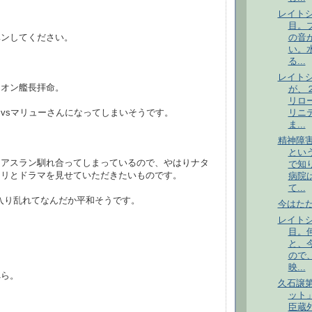
レイト
目。
の音
ベンしてください。
い。
る...
レイト
ニオン艦長拝命。
が、
リロ
vsマリューさんになってしまいそうです。
リニ
ま...
精神障
とい
とアスラン馴れ合ってしまっているので、やはりナタ
で知
チリとドラマを見せていただきたいものです。
病院
て...
入り乱れてなんだか平和そうです。
今はた
レイト
目。
と、
ので
映...
へら。
久石譲
ット
臣蔵